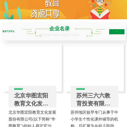
企业名录
教育产业平台
more+
ENTERPRISE DIRECTORY
北京华图宏阳
苏州三六六教
教育文化发展
育投资有限公
股份有限公司
司
北京华图宏阳教育文化发展
苏州地区较早专门从事于中
股份有限公司(以下简称“华
小学生个性化课外辅导的机
图教育”)创始人易定宏2001
构，后扩展为从幼儿阶段到