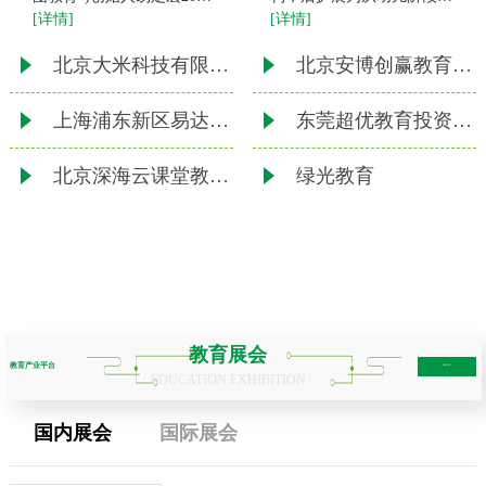
[详情]
[详情]
年来京创业，2003年2月创
退休老人
办北京华图宏阳教育文化发
北京大米科技有限公司
北京安博创赢教育科技有限责任公司
展有限公司(公司前身)。
2011年10月，公司整体变
上海浦东新区易达教育培训中心
东莞超优教育投资咨询有限公司
北京深海云课堂教育科技有限公司
绿光教育
教育展会
教育产业平台
more+
EDUCATION EXHIBITION
国内展会
国际展会