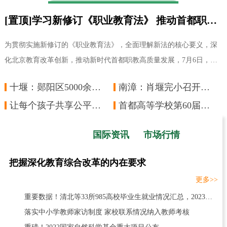
[置顶]学习新修订《职业教育法》 推动首都职教高质量发展——市教委组织新修订《职业教育法》会前学习
为贯彻实施新修订的《职业教育法》，全面理解新法的核心要义，深
化北京教育改革创新，推动新时代首都职教高质量发展，7月6日，市
教委以主任办公会前学法的形式，邀请北京师
十堰：郧阳区5000余名教职工承诺拒绝酒驾醉驾
南漳：肖堰完小召开线上教学工作安排部署会
让每个孩子共享公平而有质量的教育
首都高等学校第60届学生田径运动会圆满落幕
国内资讯
国际资讯
市场行情
把握深化教育综合改革的内在要求
更多>>
重要数据！清北等33所985高校毕业生就业情况汇总，2023报考必看
落实中小学教师家访制度 家校联系情况纳入教师考核