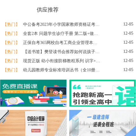
热门推荐
供应推荐
>>
12-05
【热门】
中公备考2023年小学国家教师资格证考试用书教资资料专用教材综合素质教育知识与能力历年真题库试卷刷题语文数学英语2022笔试粉笔
12-05
【热门】
全套2本 问题学生诊疗手册 第二版+做一个专业的班主任 王晓春 大夏书系 教育理论基础知识综合 中小学班主任培训用书教育理论书籍
12-05
【热门】
正保自考365网校自考工商企业管理本科课程视频题库自考学历提升
12-05
【热门】
【送书签】樊登读书会推荐如何说孩子才会听怎么听孩子才肯说正面管教父母的语言教育心理学如何说话怎么才能听育儿书籍父母
12-05
【热门】
现货正版 幼小衔接阶梯教程系列 识字+数学+英语+拼音+看图说话+思维训练（全18册）全彩页幼小衔接教材快读童书
12-05
【热门】
幼儿园教师专业标准培训丛书（全10册）幼儿能力培养与训练/幼儿园教师专业标准培训丛书 幼教老师专业成长素质提高 学前教育用书