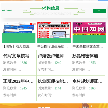
求购信息
教育产业平台
more+
PURCHASING INFORMATION
【现货】幼儿园园长专业标准+教师标准+工作规程+新时代幼儿园教师职业行为十项准则要点行动示例 教师工作系列丛书 北师大出版社
中公医疗卫生系统招聘事业编医学基础知识护理学课程网课医院考编
中国高校论文查重专本科硕士毕业论文核心期刊职称投稿官网检测
代写文章撰写服务英语修改润色征文读后感文案演讲稿写作代笔总结
卢海强卢老师 系统集成项目管理工程师视频课程 海讯 中项 教程
孙晶维密体雕全身课程零基础塑形体雕肌肉功能应用手法复习课
浏览数量:
浏览数量:
浏览数量:
1336
1240
1353
发布时间:
发布时间:
发布时间:
正版2022年中医执业医师考试书资格考试教材师承全套真题习题集确有专长资料资格指导用书职业实践技能医学综合通关题库执医
执业医师技能综合资料包增加外科内科中西医必过视频助理医师教材
乡村规划师证书振兴责任社区制度实践经济生态绿色文化课考试教材
浏览数量:
浏览数量:
浏览数量:
1245
1144
1160
发布时间:
发布时间:
发布时间: