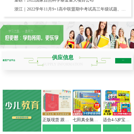
重磅！2022国家自然科学基金重大项目公布
浙江｜2022学年11月9+1高中联盟期中考试高三年级试题、含赋分表
供应信息
教育产业平台
more+
SUPPLY INFORMATION
少儿教育
学历教育
职业教育
互联网教育
正版现货 跟着课本学古文 小学123456年级全套 文言短文 走进小古文课题小学生课外教辅书必读书目书籍名师学校推荐 山东人民
七田真全脑开发练习册全套3-6岁24册数学与逻辑思维+专注力与记忆力训练培养儿童幼儿注意力提高幼小衔接教材幼儿园幼儿潜能开发
适合4-5岁宝宝看的书 思维逻辑训练书籍儿童智力开发全脑左右脑益智早教图画书数学潜能激发幼儿园中班四到五岁孩子学习书教材书本
》点击查看《
》点击查看《
》点击查看《