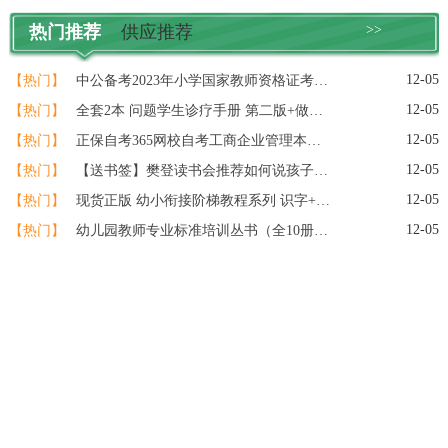
热门推荐
供应推荐
>>
12-05
【热门】
中公备考2023年小学国家教师资格证考试用书教资资料专用教材综合素质教育知识与能力历年真题库试卷刷题语文数学英语2022笔试粉笔
12-05
【热门】
全套2本 问题学生诊疗手册 第二版+做一个专业的班主任 王晓春 大夏书系 教育理论基础知识综合 中小学班主任培训用书教育理论书籍
12-05
【热门】
正保自考365网校自考工商企业管理本科课程视频题库自考学历提升
12-05
【热门】
【送书签】樊登读书会推荐如何说孩子才会听怎么听孩子才肯说正面管教父母的语言教育心理学如何说话怎么才能听育儿书籍父母
12-05
【热门】
现货正版 幼小衔接阶梯教程系列 识字+数学+英语+拼音+看图说话+思维训练（全18册）全彩页幼小衔接教材快读童书
12-05
【热门】
幼儿园教师专业标准培训丛书（全10册）幼儿能力培养与训练/幼儿园教师专业标准培训丛书 幼教老师专业成长素质提高 学前教育用书