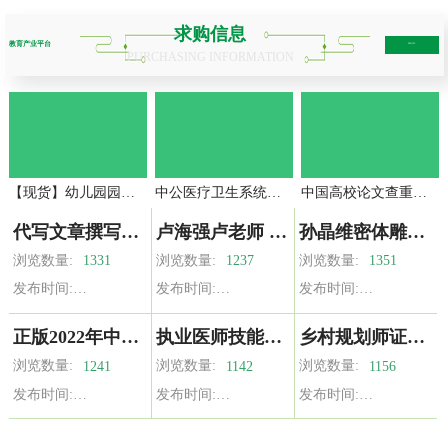
求购信息
教育产业平台
more+
PURCHASING INFORMATION
【现货】幼儿园园长专业标准+教师标准+工作规程+新时代幼儿园教师职业行为十项准则要点行动示例 教师工作系列丛书 北师大出版社
中公医疗卫生系统招聘事业编医学基础知识护理学课程网课医院考编
中国高校论文查重专本科硕士毕业论文核心期刊职称投稿官网检测
代写文章撰写服务英语修改润色征文读后感文案演讲稿写作代笔总结
卢海强卢老师 系统集成项目管理工程师视频课程 海讯 中项 教程
孙晶维密体雕全身课程零基础塑形体雕肌肉功能应用手法复习课
浏览数量:
浏览数量:
浏览数量:
1331
1237
1351
发布时间:
发布时间:
发布时间:
正版2022年中医执业医师考试书资格考试教材师承全套真题习题集确有专长资料资格指导用书职业实践技能医学综合通关题库执医
执业医师技能综合资料包增加外科内科中西医必过视频助理医师教材
乡村规划师证书振兴责任社区制度实践经济生态绿色文化课考试教材
浏览数量:
浏览数量:
浏览数量:
1241
1142
1156
发布时间:
发布时间:
发布时间: