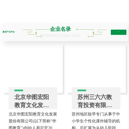
企业名录
教育产业平台
more+
ENTERPRISE DIRECTORY
北京华图宏阳
苏州三六六教
教育文化发展
育投资有限公
股份有限公司
司
北京华图宏阳教育文化发展
苏州地区较早专门从事于中
股份有限公司(以下简称“华
小学生个性化课外辅导的机
图教育”)创始人易定宏2001
构，后扩展为从幼儿阶段到