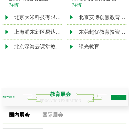
[详情]
[详情]
年来京创业，2003年2月创
退休老人
办北京华图宏阳教育文化发
北京大米科技有限公司
北京安博创赢教育科技有限责任公司
展有限公司(公司前身)。
2011年10月，公司整体变
上海浦东新区易达教育培训中心
东莞超优教育投资咨询有限公司
北京深海云课堂教育科技有限公司
绿光教育
教育展会
教育产业平台
more+
EDUCATION EXHIBITION
国内展会
国际展会