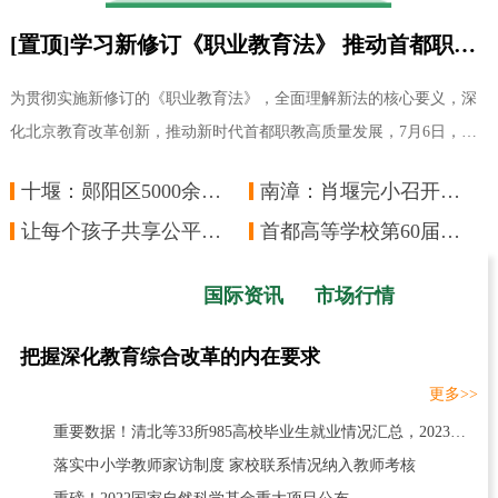
[置顶]学习新修订《职业教育法》 推动首都职教高质量发展——市教委组织新修订《职业教育法》会前学习
为贯彻实施新修订的《职业教育法》，全面理解新法的核心要义，深
化北京教育改革创新，推动新时代首都职教高质量发展，7月6日，市
教委以主任办公会前学法的形式，邀请北京师
十堰：郧阳区5000余名教职工承诺拒绝酒驾醉驾
南漳：肖堰完小召开线上教学工作安排部署会
让每个孩子共享公平而有质量的教育
首都高等学校第60届学生田径运动会圆满落幕
国内资讯
国际资讯
市场行情
把握深化教育综合改革的内在要求
更多>>
重要数据！清北等33所985高校毕业生就业情况汇总，2023报考必看
落实中小学教师家访制度 家校联系情况纳入教师考核