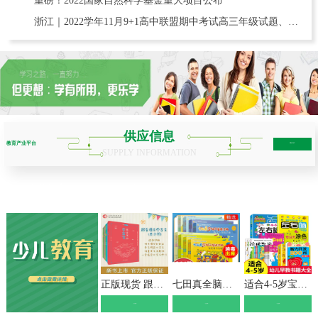
重磅！2022国家自然科学基金重大项目公布
浙江｜2022学年11月9+1高中联盟期中考试高三年级试题、含赋分表
供应信息
教育产业平台
more+
SUPPLY INFORMATION
少儿教育
学历教育
职业教育
互联网教育
正版现货 跟着课本学古文 小学123456年级全套 文言短文 走进小古文课题小学生课外教辅书必读书目书籍名师学校推荐 山东人民
七田真全脑开发练习册全套3-6岁24册数学与逻辑思维+专注力与记忆力训练培养儿童幼儿注意力提高幼小衔接教材幼儿园幼儿潜能开发
适合4-5岁宝宝看的书 思维逻辑训练书籍儿童智力开发全脑左右脑益智早教图画书数学潜能激发幼儿园中班四到五岁孩子学习书教材书本
》点击查看《
》点击查看《
》点击查看《