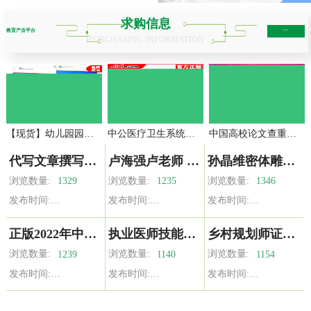
求购信息
教育产业平台
more+
PURCHASING INFORMATION
【现货】幼儿园园长专业标准+教师标准+工作规程+新时代幼儿园教师职业行为十项准则要点行动示例 教师工作系列丛书 北师大出版社
中公医疗卫生系统招聘事业编医学基础知识护理学课程网课医院考编
中国高校论文查重专本科硕士毕业论文核心期刊职称投稿官网检测
代写文章撰写服务英语修改润色征文读后感文案演讲稿写作代笔总结
卢海强卢老师 系统集成项目管理工程师视频课程 海讯 中项 教程
孙晶维密体雕全身课程零基础塑形体雕肌肉功能应用手法复习课
浏览数量:
浏览数量:
浏览数量:
1329
1235
1346
发布时间:
发布时间:
发布时间:
正版2022年中医执业医师考试书资格考试教材师承全套真题习题集确有专长资料资格指导用书职业实践技能医学综合通关题库执医
执业医师技能综合资料包增加外科内科中西医必过视频助理医师教材
乡村规划师证书振兴责任社区制度实践经济生态绿色文化课考试教材
浏览数量:
浏览数量:
浏览数量:
1239
1140
1154
发布时间:
发布时间:
发布时间: