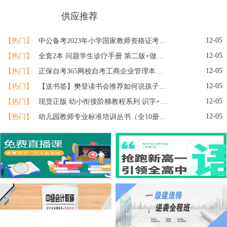
热门推荐
供应推荐
>>
12-05
【热门】
中公备考2023年小学国家教师资格证考试用书教资资料专用教材综合素质教育知识与能力历年真题库试卷刷题语文数学英语2022笔试粉笔
12-05
【热门】
全套2本 问题学生诊疗手册 第二版+做一个专业的班主任 王晓春 大夏书系 教育理论基础知识综合 中小学班主任培训用书教育理论书籍
12-05
【热门】
正保自考365网校自考工商企业管理本科课程视频题库自考学历提升
12-05
【热门】
【送书签】樊登读书会推荐如何说孩子才会听怎么听孩子才肯说正面管教父母的语言教育心理学如何说话怎么才能听育儿书籍父母
12-05
【热门】
现货正版 幼小衔接阶梯教程系列 识字+数学+英语+拼音+看图说话+思维训练（全18册）全彩页幼小衔接教材快读童书
12-05
【热门】
幼儿园教师专业标准培训丛书（全10册）幼儿能力培养与训练/幼儿园教师专业标准培训丛书 幼教老师专业成长素质提高 学前教育用书