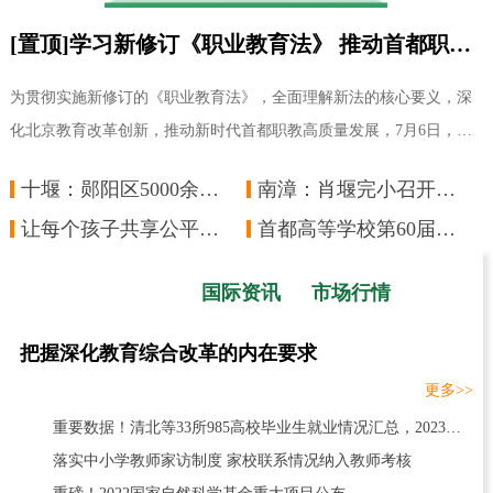
[置顶]学习新修订《职业教育法》 推动首都职教高质量发展——市教委组织新修订《职业教育法》会前学习
为贯彻实施新修订的《职业教育法》，全面理解新法的核心要义，深
化北京教育改革创新，推动新时代首都职教高质量发展，7月6日，市
教委以主任办公会前学法的形式，邀请北京师
十堰：郧阳区5000余名教职工承诺拒绝酒驾醉驾
南漳：肖堰完小召开线上教学工作安排部署会
让每个孩子共享公平而有质量的教育
首都高等学校第60届学生田径运动会圆满落幕
国内资讯
国际资讯
市场行情
把握深化教育综合改革的内在要求
更多>>
重要数据！清北等33所985高校毕业生就业情况汇总，2023报考必看
落实中小学教师家访制度 家校联系情况纳入教师考核