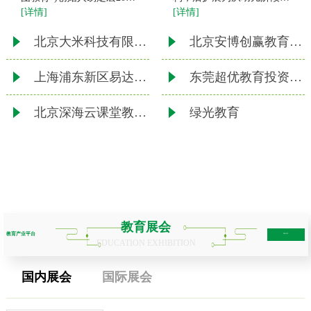
[详情]
[详情]
年来京创业，2003年2月创
退休老人
办北京华图宏阳教育文化发
北京大米科技有限公司
北京安博创赢教育科技有限责任公司
展有限公司(公司前身)。
2011年10月，公司整体变
上海浦东新区易达教育培训中心
东莞超优教育投资咨询有限公司
北京深海云课堂教育科技有限公司
绿光教育
教育展会
教育产业平台
more+
EDUCATION EXHIBITION
国内展会
国际展会