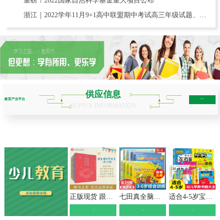
重磅！2022国家自然科学基金重大项目公布
浙江｜2022学年11月9+1高中联盟期中考试高三年级试题、含赋分表
供应信息
教育产业平台
more+
SUPPLY INFORMATION
少儿教育
学历教育
职业教育
互联网教育
正版现货 跟着课本学古文 小学123456年级全套 文言短文 走进小古文课题小学生课外教辅书必读书目书籍名师学校推荐 山东人民
七田真全脑开发练习册全套3-6岁24册数学与逻辑思维+专注力与记忆力训练培养儿童幼儿注意力提高幼小衔接教材幼儿园幼儿潜能开发
适合4-5岁宝宝看的书 思维逻辑训练书籍儿童智力开发全脑左右脑益智早教图画书数学潜能激发幼儿园中班四到五岁孩子学习书教材书本
》点击查看《
》点击查看《
》点击查看《