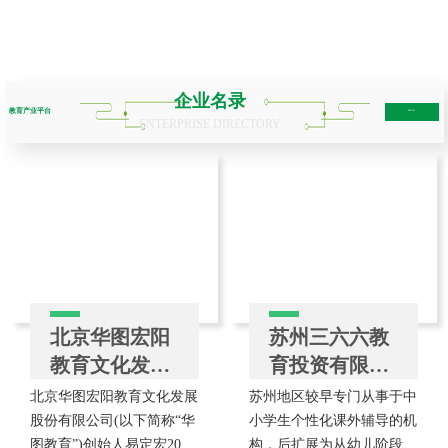
企业名录
教育产业平台
more+
ENTERPRISE DIRECTORY
北京华图宏阳
苏州三六六教
教育文化发展
育投资有限公
股份有限公司
司
北京华图宏阳教育文化发展
苏州地区较早专门从事于中
股份有限公司(以下简称“华
小学生个性化课外辅导的机
图教育”)创始人易定宏2001
构，后扩展为从幼儿阶段到