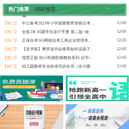
热门推荐
供应推荐
>>
12-05
【热门】
中公备考2023年小学国家教师资格证考试用书教资资料专用教材综合素质教育知识与能力历年真题库试卷刷题语文数学英语2022笔试粉笔
12-05
【热门】
全套2本 问题学生诊疗手册 第二版+做一个专业的班主任 王晓春 大夏书系 教育理论基础知识综合 中小学班主任培训用书教育理论书籍
12-05
【热门】
正保自考365网校自考工商企业管理本科课程视频题库自考学历提升
12-05
【热门】
【送书签】樊登读书会推荐如何说孩子才会听怎么听孩子才肯说正面管教父母的语言教育心理学如何说话怎么才能听育儿书籍父母
12-05
【热门】
现货正版 幼小衔接阶梯教程系列 识字+数学+英语+拼音+看图说话+思维训练（全18册）全彩页幼小衔接教材快读童书
12-05
【热门】
幼儿园教师专业标准培训丛书（全10册）幼儿能力培养与训练/幼儿园教师专业标准培训丛书 幼教老师专业成长素质提高 学前教育用书