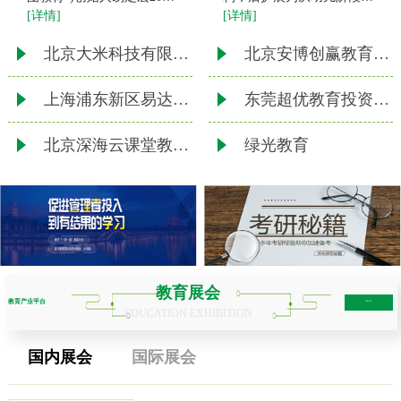
[详情]
[详情]
年来京创业，2003年2月创
退休老人
办北京华图宏阳教育文化发
北京大米科技有限公司
北京安博创赢教育科技有限责任公司
展有限公司(公司前身)。
2011年10月，公司整体变
上海浦东新区易达教育培训中心
东莞超优教育投资咨询有限公司
北京深海云课堂教育科技有限公司
绿光教育
教育展会
教育产业平台
more+
EDUCATION EXHIBITION
国内展会
国际展会