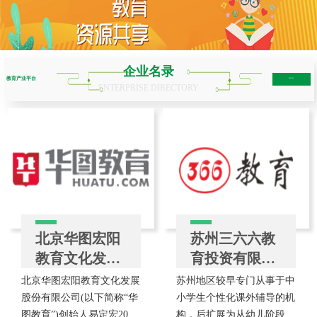
企业名录
教育产业平台
more+
ENTERPRISE DIRECTORY
北京华图宏阳
苏州三六六教
教育文化发展
育投资有限公
股份有限公司
司
北京华图宏阳教育文化发展
苏州地区较早专门从事于中
股份有限公司(以下简称“华
小学生个性化课外辅导的机
图教育”)创始人易定宏2001
构，后扩展为从幼儿阶段到