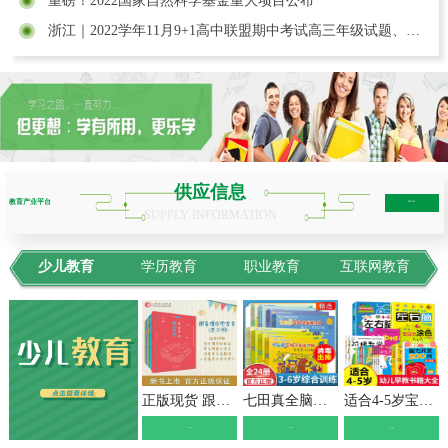
重磅！2022国家自然科学基金重大项目公布
浙江｜2022学年11月9+1高中联盟期中考试高三年级试题、含赋分表
供应信息
教育产业平台
more+
SUPPLY INFORMATION
少儿教育
学历教育
职业教育
互联网教育
正版现货 跟着课本学古文 小学123456年级全套 文言短文 走进小古文课题小学生课外教辅书必读书目书籍名师学校推荐 山东人民
七田真全脑开发练习册全套3-6岁24册数学与逻辑思维+专注力与记忆力训练培养儿童幼儿注意力提高幼小衔接教材幼儿园幼儿潜能开发
适合4-5岁宝宝看的书 思维逻辑训练书籍儿童智力开发全脑左右脑益智早教图画书数学潜能激发幼儿园中班四到五岁孩子学习书教材书本
》点击查看《
》点击查看《
》点击查看《