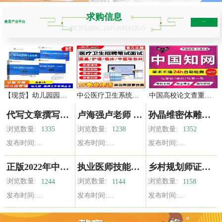
求购信息
教育产业平台
more+
PURCHASING INFORMATION
【现货】幼儿园园长专业标准+教师标准+工作规程+新时代幼儿园教师职业行为十项准则要点行动示例 教师工作系列丛书 北师大出版社
中公医疗卫生系统招聘事业编医学基础知识护理学课程网课医院考编
中国高校论文查重专本科硕士毕业论文核心期刊职称投稿官网检测
代写文章撰写服务英语修改润色征文读后感文案演讲稿写作代笔总结
卢海强卢老师 系统集成项目管理工程师视频课程 海讯 中项 教程
孙晶维密体雕全身课程零基础塑形体雕肌肉功能应用手法复习课
浏览数量:
浏览数量:
浏览数量:
1335
1238
1352
发布时间:
发布时间:
发布时间:
正版2022年中医执业医师考试书资格考试教材师承全套真题习题集确有专长资料资格指导用书职业实践技能医学综合通关题库执医
执业医师技能综合资料包增加外科内科中西医必过视频助理医师教材
乡村规划师证书振兴责任社区制度实践经济生态绿色文化课考试教材
浏览数量:
浏览数量:
浏览数量:
1244
1144
1158
发布时间:
发布时间:
发布时间: