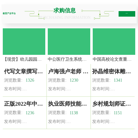
求购信息
教育产业平台
more+
PURCHASING INFORMATION
【现货】幼儿园园长专业标准+教师标准+工作规程+新时代幼儿园教师职业行为十项准则要点行动示例 教师工作系列丛书 北师大出版社
中公医疗卫生系统招聘事业编医学基础知识护理学课程网课医院考编
中国高校论文查重专本科硕士毕业论文核心期刊职称投稿官网检测
代写文章撰写服务英语修改润色征文读后感文案演讲稿写作代笔总结
卢海强卢老师 系统集成项目管理工程师视频课程 海讯 中项 教程
孙晶维密体雕全身课程零基础塑形体雕肌肉功能应用手法复习课
浏览数量:
浏览数量:
浏览数量:
1326
1230
1341
发布时间:
发布时间:
发布时间:
正版2022年中医执业医师考试书资格考试教材师承全套真题习题集确有专长资料资格指导用书职业实践技能医学综合通关题库执医
执业医师技能综合资料包增加外科内科中西医必过视频助理医师教材
乡村规划师证书振兴责任社区制度实践经济生态绿色文化课考试教材
浏览数量:
浏览数量:
浏览数量:
1236
1138
1151
发布时间:
发布时间:
发布时间: