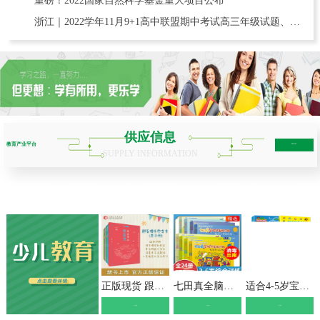
重磅！2022国家自然科学基金重大项目公布
浙江｜2022学年11月9+1高中联盟期中考试高三年级试题、含赋分表
供应信息
教育产业平台
more+
SUPPLY INFORMATION
少儿教育
学历教育
职业教育
互联网教育
正版现货 跟着课本学古文 小学123456年级全套 文言短文 走进小古文课题小学生课外教辅书必读书目书籍名师学校推荐 山东人民
七田真全脑开发练习册全套3-6岁24册数学与逻辑思维+专注力与记忆力训练培养儿童幼儿注意力提高幼小衔接教材幼儿园幼儿潜能开发
适合4-5岁宝宝看的书 思维逻辑训练书籍儿童智力开发全脑左右脑益智早教图画书数学潜能激发幼儿园中班四到五岁孩子学习书教材书本
》点击查看《
》点击查看《
》点击查看《