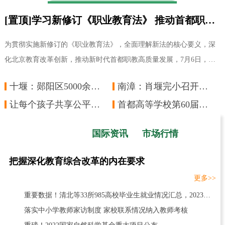
[置顶]学习新修订《职业教育法》 推动首都职教高质量发展——市教委组织新修订《职业教育法》会前学习
为贯彻实施新修订的《职业教育法》，全面理解新法的核心要义，深
化北京教育改革创新，推动新时代首都职教高质量发展，7月6日，市
教委以主任办公会前学法的形式，邀请北京师
十堰：郧阳区5000余名教职工承诺拒绝酒驾醉驾
南漳：肖堰完小召开线上教学工作安排部署会
让每个孩子共享公平而有质量的教育
首都高等学校第60届学生田径运动会圆满落幕
国内资讯
国际资讯
市场行情
把握深化教育综合改革的内在要求
更多>>
重要数据！清北等33所985高校毕业生就业情况汇总，2023报考必看
落实中小学教师家访制度 家校联系情况纳入教师考核