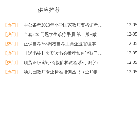
热门推荐
供应推荐
>>
12-05
【热门】
中公备考2023年小学国家教师资格证考试用书教资资料专用教材综合素质教育知识与能力历年真题库试卷刷题语文数学英语2022笔试粉笔
12-05
【热门】
全套2本 问题学生诊疗手册 第二版+做一个专业的班主任 王晓春 大夏书系 教育理论基础知识综合 中小学班主任培训用书教育理论书籍
12-05
【热门】
正保自考365网校自考工商企业管理本科课程视频题库自考学历提升
12-05
【热门】
【送书签】樊登读书会推荐如何说孩子才会听怎么听孩子才肯说正面管教父母的语言教育心理学如何说话怎么才能听育儿书籍父母
12-05
【热门】
现货正版 幼小衔接阶梯教程系列 识字+数学+英语+拼音+看图说话+思维训练（全18册）全彩页幼小衔接教材快读童书
12-05
【热门】
幼儿园教师专业标准培训丛书（全10册）幼儿能力培养与训练/幼儿园教师专业标准培训丛书 幼教老师专业成长素质提高 学前教育用书