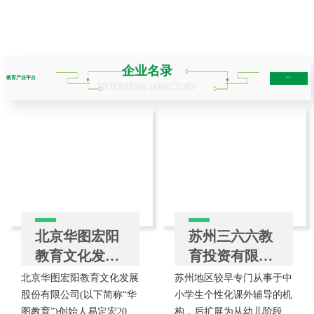
企业名录
教育产业平台
more+
ENTERPRISE DIRECTORY
北京华图宏阳
苏州三六六教
教育文化发展
育投资有限公
股份有限公司
司
北京华图宏阳教育文化发展
苏州地区较早专门从事于中
股份有限公司(以下简称“华
小学生个性化课外辅导的机
图教育”)创始人易定宏2001
构，后扩展为从幼儿阶段到