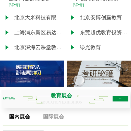
[详情]
[详情]
年来京创业，2003年2月创
退休老人
办北京华图宏阳教育文化发
北京大米科技有限公司
北京安博创赢教育科技有限责任公司
展有限公司(公司前身)。
2011年10月，公司整体变
上海浦东新区易达教育培训中心
东莞超优教育投资咨询有限公司
北京深海云课堂教育科技有限公司
绿光教育
教育展会
教育产业平台
more+
EDUCATION EXHIBITION
国内展会
国际展会